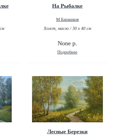
лке
На Рыбалке
М.Барашков
 см
Холст, масло / 30 х 40 см
None р.
Подробнее
Лесные Березки