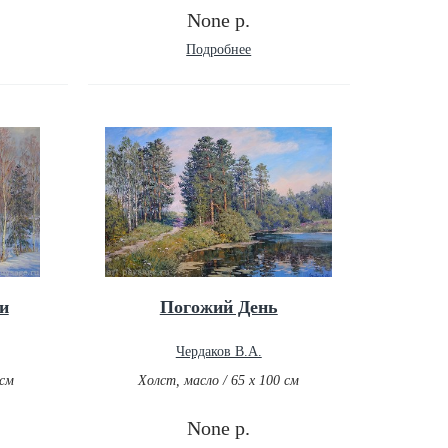
None р.
Подробнее
и
Погожий День
Чердаков В.А.
 см
Холст, масло / 65 х 100 см
None р.