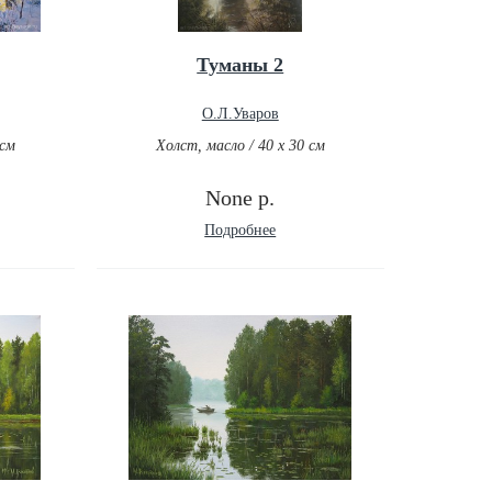
Туманы 2
О.Л.Уваров
 см
Холст, масло / 40 х 30 см
None р.
Подробнее