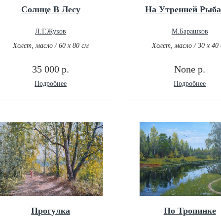
Солнце В Лесу
На Утренней Рыба
Л.Г.Жуков
М.Барашков
Холст, масло / 60 х 80 см
Холст, масло / 30 х 40
35 000 р.
None р.
Подробнее
Подробнее
Прогулка
По Тропинке